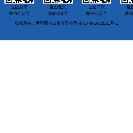
世图总部
世图北京
世图广东
世
微信公众号
微信公众号
微信公众号
微信
版权所有：世界图书出版有限公司 京ICP备1602521号-1