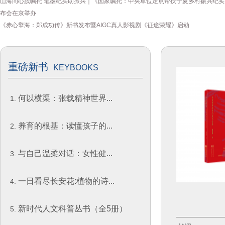
山海同心践嘱托 笔墨纪实助振兴｜《国家嘱托：中央单位定点帮扶宁夏乡村振兴纪实
布会在京举办
《赤心擎海：郑成功传》新书发布暨AIGC真人影视剧《征途荣耀》启动
重磅新书
KEYBOOKS
何以横渠：张载精神世界...
养育的根基：读懂孩子的...
与自己温柔对话：女性健...
一日看尽长安花:植物的诗...
新时代人文科普丛书（全5册）