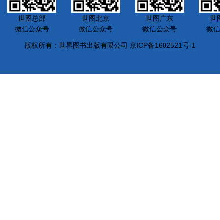
世图总部
世图北京
世图广东
世
微信公众号
微信公众号
微信公众号
微信
版权所有：世界图书出版有限公司 京ICP备1602521号-1