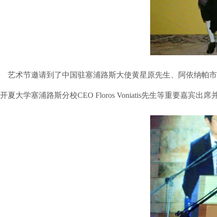
艺术节邀请到了中国驻塞浦路斯大使黄星原先生、阿依纳帕市市长Y
开夏大学塞浦路斯分校CEO Floros Voniatis先生等重要嘉宾出